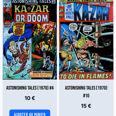
à
a
25 €
plusieurs
variations.
Les
options
peuvent
être
choisies
sur
la
page
du
produit
ASTONISHING TALES (1970) #4
ASTONISHING TALES (1970)
#10
10
€
15
€
AJOUTER AU PANIER