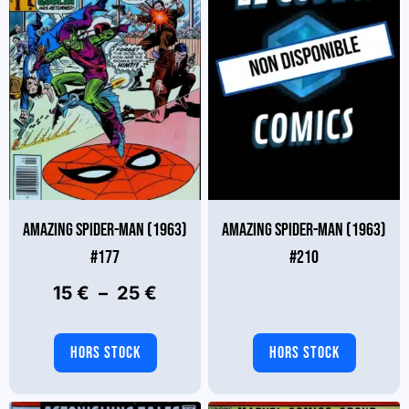
AMAZING SPIDER-MAN (1963)
AMAZING SPIDER-MAN (1963)
#177
#210
Plage
15
€
–
25
€
de
prix :
HORS STOCK
HORS STOCK
15 €
Ce
produit