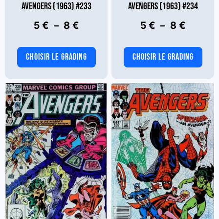
AVENGERS (1963) #233
AVENGERS (1963) #234
Plage
Plage
5
€
–
8
€
5
€
–
8
€
de
de
prix :
prix :
CHOISIR LE GRADING
CHOISIR LE GRADING
5 €
5 €
Ce
Ce
produit
produit
à
à
a
a
8 €
8 €
plusieurs
plusieurs
variations.
variations.
Les
Les
options
options
peuvent
peuvent
être
être
choisies
choisies
sur
sur
la
la