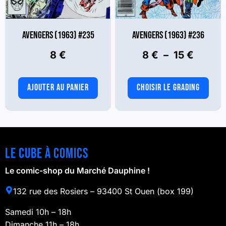
page
page
du
du
produit
produit
AVENGERS (1963) #235
AVENGERS (1963) #236
Plage
8
€
8
€
–
15
€
de
prix :
AJOUTER AU PANIER
CHOISIR LE GRADING
8 €
Ce
produit
à
a
15 €
plusieurs
Le cube à comics
variations.
Les
Le comic-shop du Marché Dauphine !
options
132 rue des Rosiers – 93400 St Ouen (box 199)
peuvent
être
Samedi 10h – 18h
choisies
Dimanche 11h – 18h