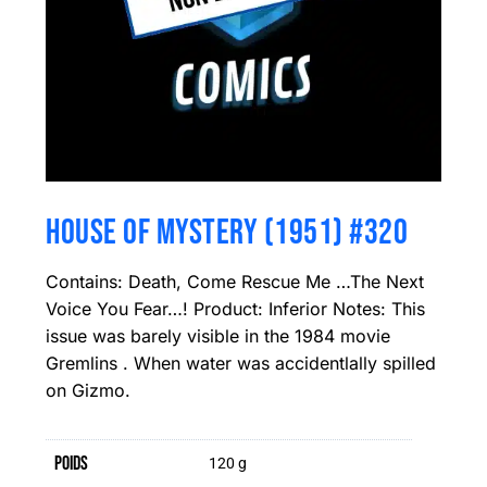
HOUSE OF MYSTERY (1951) #320
Contains: Death, Come Rescue Me …The Next
Voice You Fear…! Product: Inferior Notes: This
issue was barely visible in the 1984 movie
Gremlins . When water was accidentlally spilled
on Gizmo.
Poids
120 g