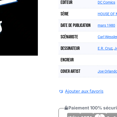
Editeur
DC Comics
Série
HOUSE OF 
Date de publication
mars 1980
Scénariste
Carl Wessle
Dessinateur
E.R. Cruz
,
J
Encreur
Cover artist
Joe Orland
Ajouter aux favoris
Paiement 100% sécur