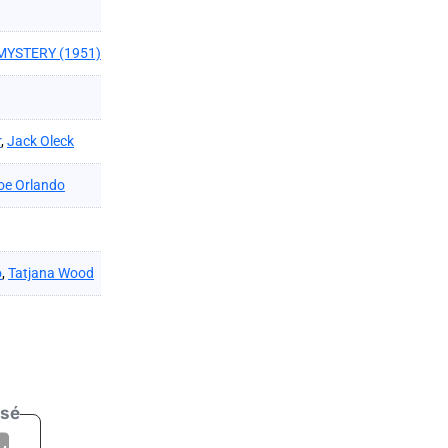
MYSTERY (1951)
r
,
Jack Oleck
oe Orlando
o
,
Tatjana Wood
isé