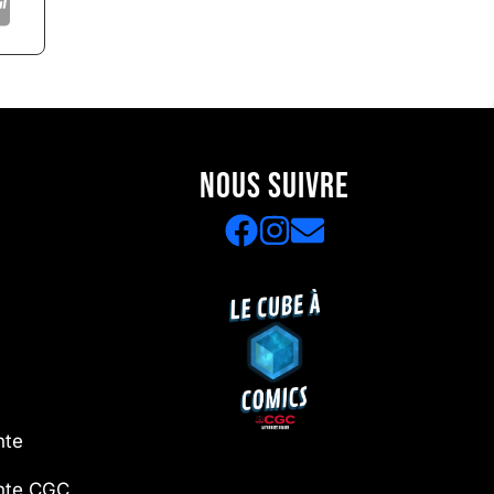
NOUS SUIVRE
nte
ente CGC