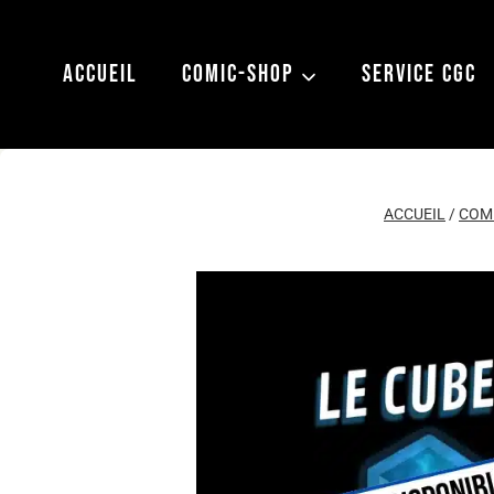
Aller
au
ACCUEIL
COMIC-SHOP
SERVICE CGC
contenu
ACCUEIL
/
COM