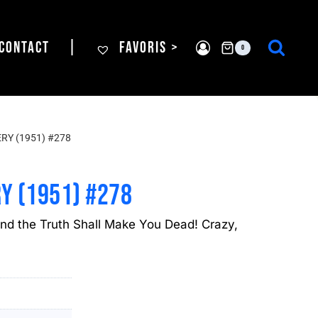
CONTACT
|
FAVORIS >
0
RY (1951) #278
Y (1951) #278
nd the Truth Shall Make You Dead! Crazy,