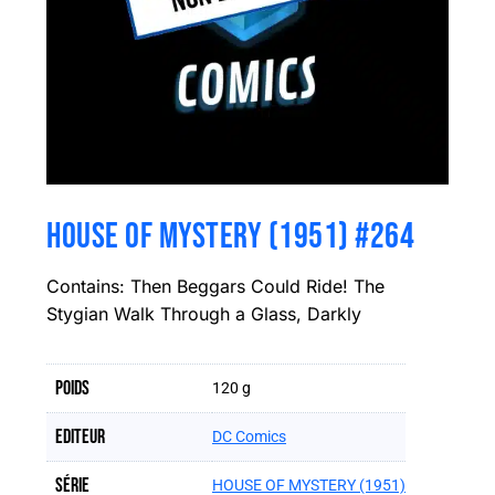
HOUSE OF MYSTERY (1951) #264
Contains: Then Beggars Could Ride! The
Stygian Walk Through a Glass, Darkly
Poids
120 g
Editeur
DC Comics
Série
HOUSE OF MYSTERY (1951)