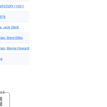
MYSTERY (1951)
1976
e
,
Jack Oleck
man
,
Steve Ditko
man
,
Wayne Howard
ng
isé