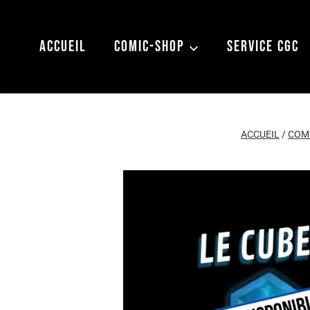
Aller
au
ACCUEIL
COMIC-SHOP
SERVICE CGC
contenu
ACCUEIL
/
COM