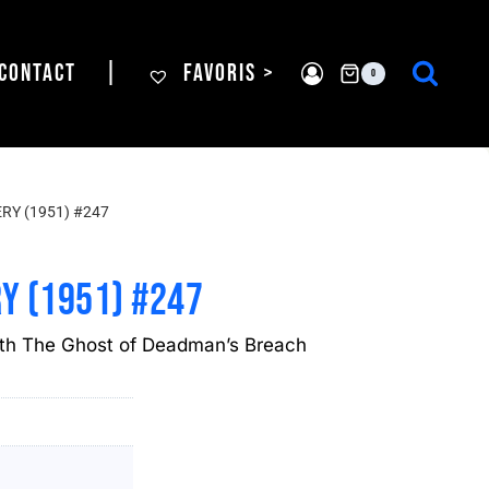
CONTACT
|
FAVORIS >
0
RY (1951) #247
Y (1951) #247
th The Ghost of Deadman’s Breach