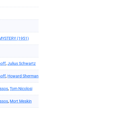
MYSTERY (1951)
noff
,
Julius Schwartz
noff
,
Howard Sherman
ssos
,
Tom Nicolosi
ssos
,
Mort Meskin