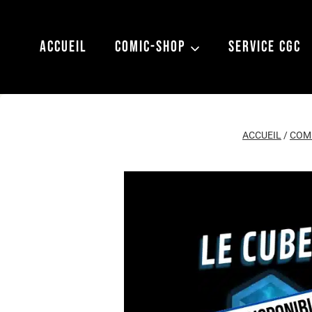
Aller
au
ACCUEIL
COMIC-SHOP
SERVICE CGC
contenu
ACCUEIL
/
COM