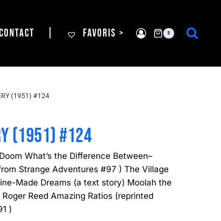
CONTACT
|
FAVORIS >
0
RY (1951) #124
Y (1951) #124
 Doom What’s the Difference Between–
 from Strange Adventures #97 ) The Village
ine-Made Dreams (a text story) Moolah the
 Roger Reed Amazing Ratios (reprinted
1 )