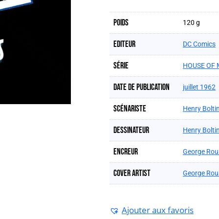
Poids
120 g
Editeur
DC Comics
Série
HOUSE OF 
Date de publication
juillet 1962
Scénariste
Henry Bolti
Dessinateur
Henry Bolti
Encreur
George Rou
Cover artist
George Rou
Ajouter aux favoris