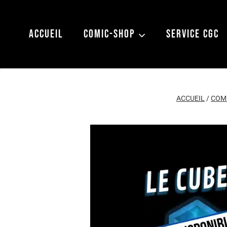
Aller
au
ACCUEIL
COMIC-SHOP
SERVICE CGC
contenu
ACCUEIL
/
COM