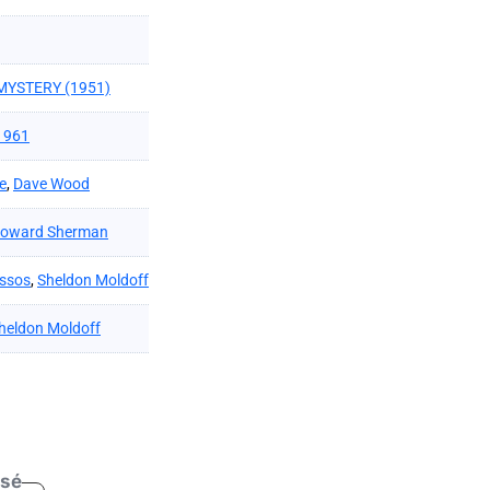
MYSTERY (1951)
1961
e
,
Dave Wood
oward Sherman
ssos
,
Sheldon Moldoff
heldon Moldoff
isé