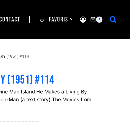
CONTACT
|
FAVORIS >
0
RY (1951) #114
Y (1951) #114
cine Man Island He Makes a Living By
ch-Man (a text story) The Movies from