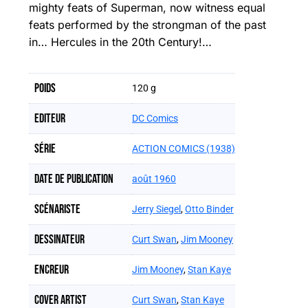
mighty feats of Superman, now witness equal
feats performed by the strongman of the past
in… Hercules in the 20th Century!…
Poids
120 g
Editeur
DC Comics
Série
ACTION COMICS (1938)
Date de publication
août 1960
Scénariste
Jerry Siegel
,
Otto Binder
Dessinateur
Curt Swan
,
Jim Mooney
Encreur
Jim Mooney
,
Stan Kaye
Cover artist
Curt Swan
,
Stan Kaye