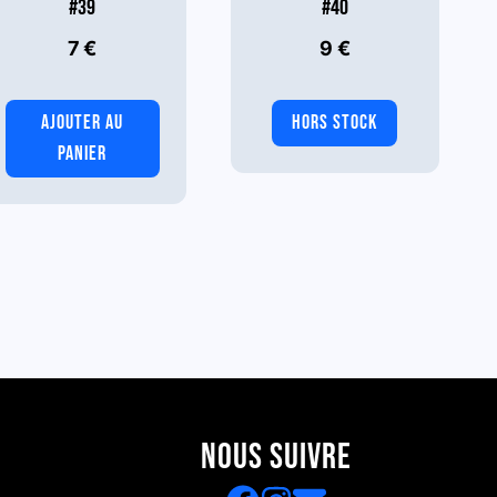
#39
#40
7
€
9
€
AJOUTER AU
HORS STOCK
PANIER
NOUS SUIVRE