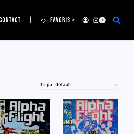
CONTACT
|
FAVORIS >
0