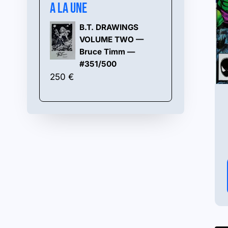
A la une
B.T. DRAWINGS
VOLUME TWO —
Bruce Timm —
#351/500
250
€