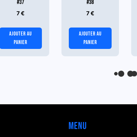
#37
#38
7
€
7
€
AJOUTER AU
AJOUTER AU
PANIER
PANIER
Menu