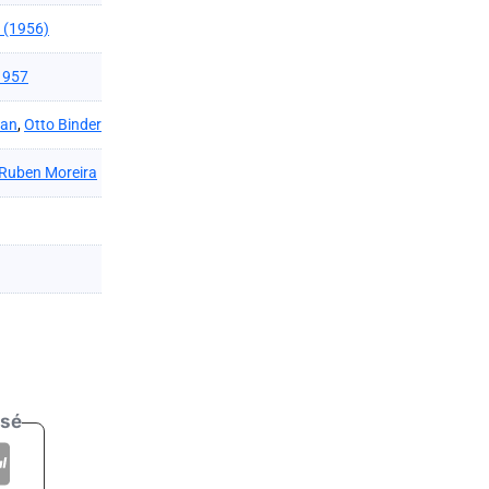
(1956)
 1957
man
,
Otto Binder
Ruben Moreira
isé