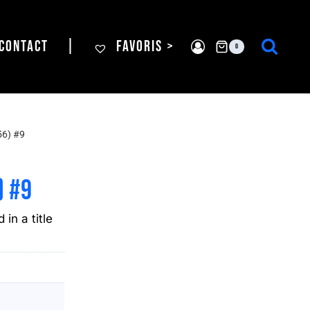
CONTACT
|
FAVORIS >
0
6) #9
) #9
 in a title