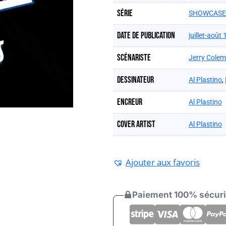
Série
SHOWCASE 
Date de publication
juillet-août
Scénariste
Jerry Cole
Dessinateur
Al Plastino
,
Encreur
Al Plastino
Cover artist
Al Plastino
Ajouter aux favoris
Paiement 100% sécur