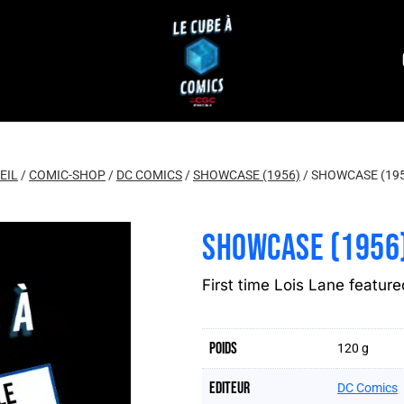
EIL
/
COMIC-SHOP
/
DC COMICS
/
SHOWCASE (1956)
/
SHOWCASE (195
SHOWCASE (1956
First time Lois Lane featured
Poids
120 g
Editeur
DC Comics