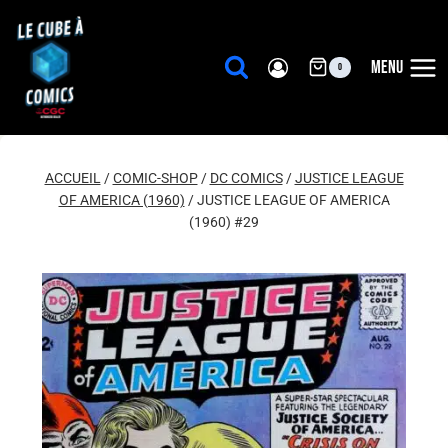
Aller
au
contenu
MENU
0
ACCUEIL
/
COMIC-SHOP
/
DC COMICS
/
JUSTICE LEAGUE
OF AMERICA (1960)
/
JUSTICE LEAGUE OF AMERICA
(1960) #29