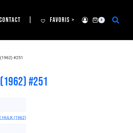
CONTACT
|
FAVORIS >
0
(1962) #251
 (1962) #251
 HULK (1962)