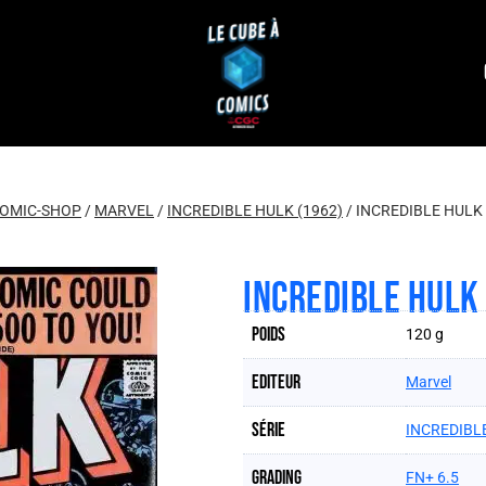
OMIC-SHOP
/
MARVEL
/
INCREDIBLE HULK (1962)
/
INCREDIBLE HULK 
INCREDIBLE HULK
Poids
120 g
Editeur
Marvel
Série
INCREDIBLE
Grading
FN+ 6.5