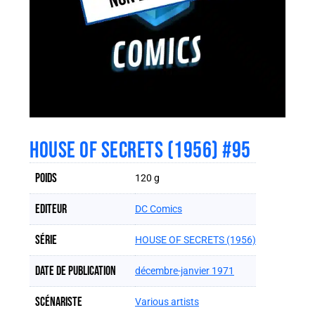
HOUSE OF SECRETS (1956) #95
Poids
120 g
Editeur
DC Comics
Série
HOUSE OF SECRETS (1956)
Date de publication
décembre-janvier 1971
Scénariste
Various artists