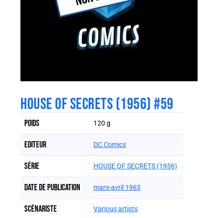
HOUSE OF SECRETS (1956) #59
Poids
120 g
Editeur
DC Comics
Série
HOUSE OF SECRETS (1956)
Date de publication
mars-avril 1963
Scénariste
Various artists