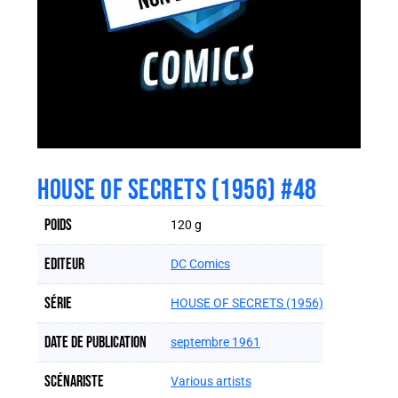
HOUSE OF SECRETS (1956) #48
Poids
120 g
Editeur
DC Comics
Série
HOUSE OF SECRETS (1956)
Date de publication
septembre 1961
Scénariste
Various artists