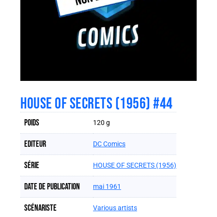
HOUSE OF SECRETS (1956) #44
Poids
120 g
Editeur
DC Comics
Série
HOUSE OF SECRETS (1956)
Date de publication
mai 1961
Scénariste
Various artists