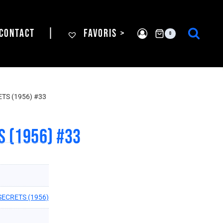
CONTACT
|
FAVORIS >
0
TS (1956) #33
S (1956) #33
SECRETS (1956)