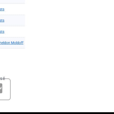
sts
sts
sts
heldon Moldoff
isé