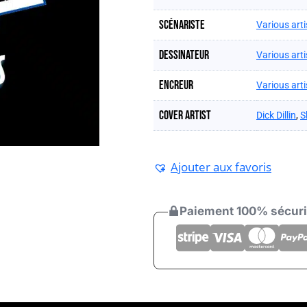
Scénariste
Various arti
Dessinateur
Various arti
Encreur
Various arti
Cover artist
Dick Dillin
,
S
Ajouter aux favoris
Paiement 100% sécur