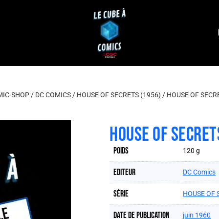
MIC-SHOP
/
DC COMICS
/
HOUSE OF SECRETS (1956)
/
HOUSE OF SECRE
HOUSE OF SECRET
Poids
120 g
Editeur
DC Comics
Série
HOUSE OF 
Date de publication
juin 1960