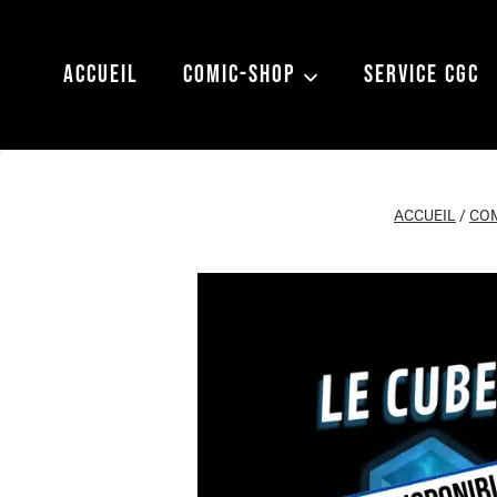
Aller
au
ACCUEIL
COMIC-SHOP
SERVICE CGC
contenu
ACCUEIL
/
CO