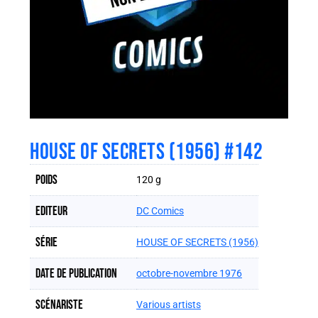
HOUSE OF SECRETS (1956) #142
Poids
120 g
Editeur
DC Comics
Série
HOUSE OF SECRETS (1956)
Date de publication
octobre-novembre 1976
Scénariste
Various artists