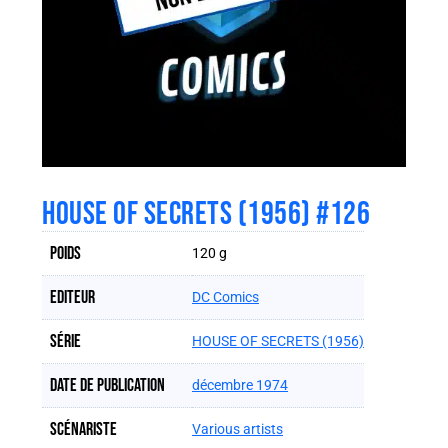
HOUSE OF SECRETS (1956) #126
Poids
120 g
Editeur
DC Comics
Série
HOUSE OF SECRETS (1956)
Date de publication
décembre 1974
Scénariste
Various artists