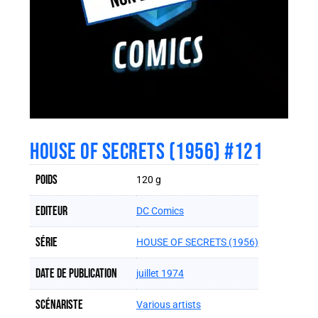
HOUSE OF SECRETS (1956) #121
Poids
120 g
Editeur
DC Comics
Série
HOUSE OF SECRETS (1956)
Date de publication
juillet 1974
Scénariste
Various artists