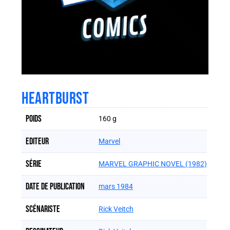
HEARTBURST
Poids
160 g
Editeur
Marvel
Série
MARVEL GRAPHIC NOVEL (1982)
Date de publication
mars 1984
Scénariste
Rick Veitch