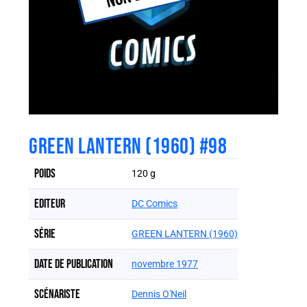
GREEN LANTERN (1960) #98
Poids
120 g
Editeur
DC Comics
Série
GREEN LANTERN (1960)
Date de publication
novembre 1977
Scénariste
Dennis O'Neil