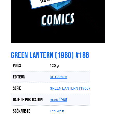
GREEN LANTERN (1960) #186
Poids
120 g
Editeur
DC Comics
Série
GREEN LANTERN (1960)
Date de publication
mars 1985
Scénariste
Len Wein