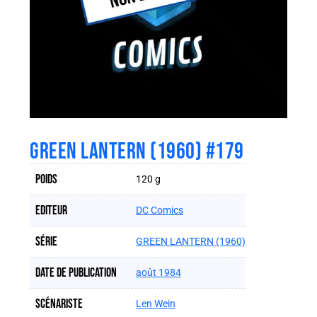
GREEN LANTERN (1960) #179
Poids
120 g
Editeur
DC Comics
Série
GREEN LANTERN (1960)
Date de publication
août 1984
Scénariste
Len Wein