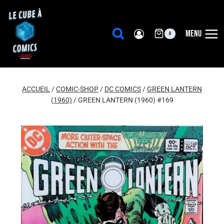
Aller
au
contenu
MENU
0
ACCUEIL
/
COMIC-SHOP
/
DC COMICS
/
GREEN LANTERN
(1960)
/
GREEN LANTERN (1960) #169