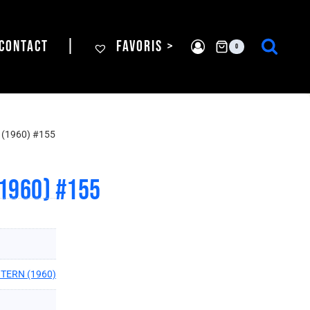
CONTACT
|
FAVORIS >
0
(1960) #155
1960) #155
TERN (1960)