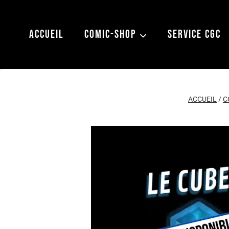
Aller
au
ACCUEIL
COMIC-SHOP
SERVICE CGC
contenu
ACCUEIL
/
C