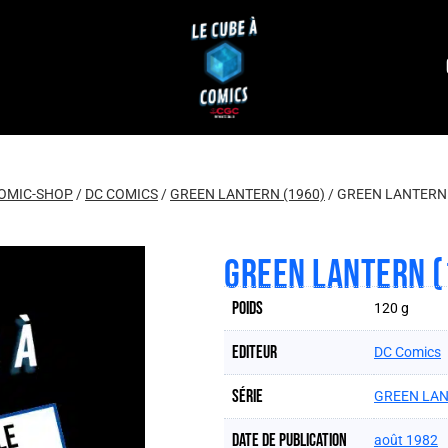
OMIC-SHOP
/
DC COMICS
/
GREEN LANTERN (1960)
/
GREEN LANTERN 
GREEN LANTERN (
Poids
120 g
Editeur
DC Comics
Série
GREEN LAN
Date de publication
août 1982