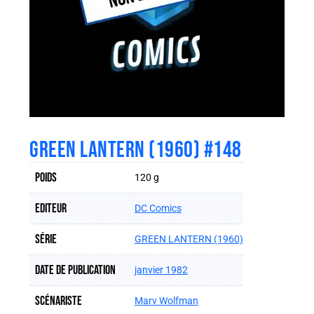
GREEN LANTERN (1960) #148
Poids
120 g
Editeur
DC Comics
Série
GREEN LANTERN (1960)
Date de publication
janvier 1982
Scénariste
Marv Wolfman