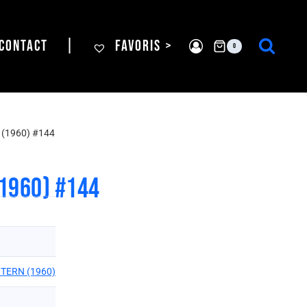
CONTACT
|
FAVORIS >
0
(1960) #144
1960) #144
TERN (1960)