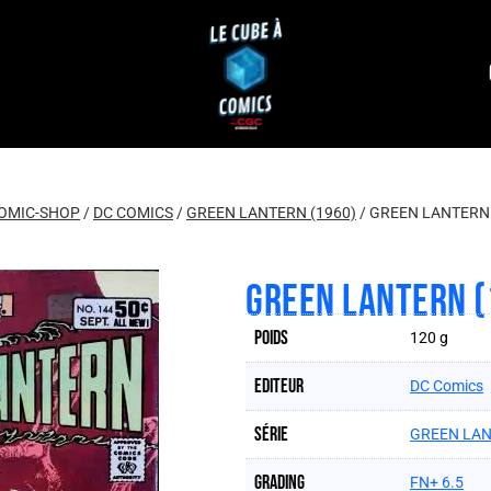
OMIC-SHOP
/
DC COMICS
/
GREEN LANTERN (1960)
/
GREEN LANTERN 
GREEN LANTERN (
Poids
120 g
Editeur
DC Comics
Série
GREEN LAN
Grading
FN+ 6.5