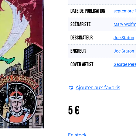
Date de publication
septembre 
Scénariste
Marv Wolf
Dessinateur
Joe Staton
Encreur
Joe Staton
Cover artist
George Per
Ajouter aux favoris
5
€
En stock