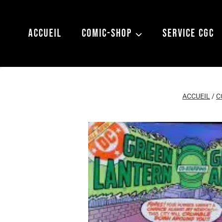
Aller
au
ACCUEIL
COMIC-SHOP
SERVICE CGC
contenu
ACCUEIL
/
C