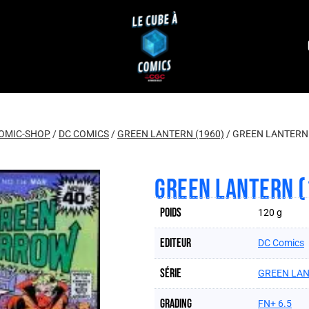
OMIC-SHOP
/
DC COMICS
/
GREEN LANTERN (1960)
/
GREEN LANTERN 
GREEN LANTERN (
Poids
120 g
Editeur
DC Comics
Série
GREEN LAN
Grading
FN+ 6.5