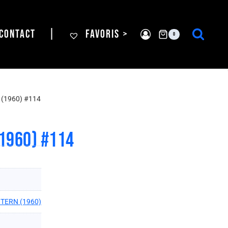
CONTACT
|
FAVORIS >
0
(1960) #114
1960) #114
TERN (1960)