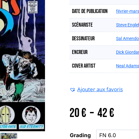
Date de publication
février-mar
Scénariste
Steve Engle
Dessinateur
Sal Amendo
Encreur
Dick Giorda
Cover artist
Neal Adam
Ajouter aux favoris
Plage
20
€
–
42
€
de
Grading