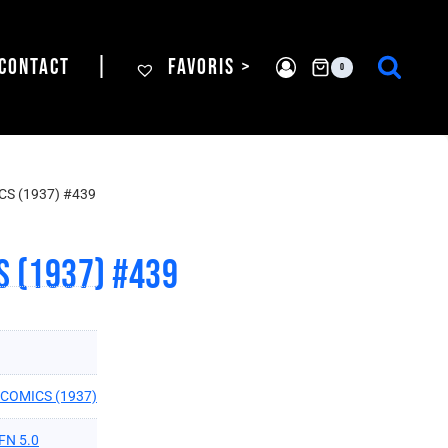
CONTACT
|
FAVORIS >
0
S (1937) #439
S (1937) #439
 COMICS (1937)
FN 5.0