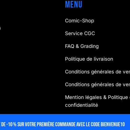
Menu
Comic-Shop
)
Service CGC
FAQ & Grading
Politique de livraison
Conditions générales de ve
Conditions générales de v
Mention légales & Politique
confidentialité
© 2025 lecubeacomics – Propulsé par
ProGweb
 de -10 % sur votre première commande avec le code BIENVENUE10