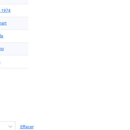
s 1974
hart
la
no
s
Effacer