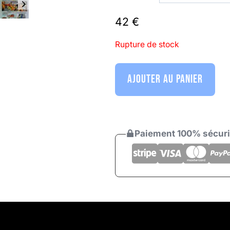
prix :
42
€
Rupture de stock
20 €
AJOUTER AU PANIER
à
42 €
Paiement 100% sécur