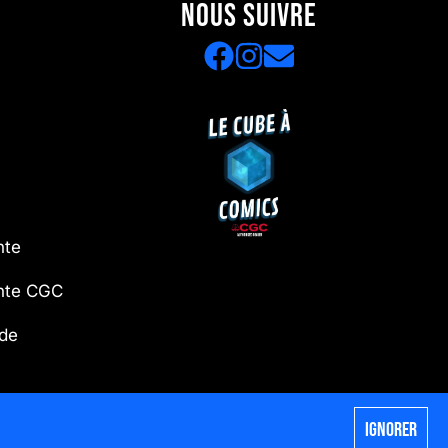
NOUS SUIVRE
nte
ente CGC
 de
Ignorer