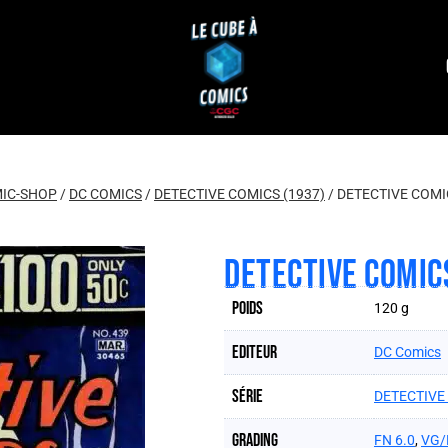
IC-SHOP
/
DC COMICS
/
DETECTIVE COMICS (1937)
/
DETECTIVE COMIC
DETECTIVE COMIC
Poids
120 g
Editeur
DC Comics
Série
DETECTIVE
Grading
FN 6.0
,
VG/