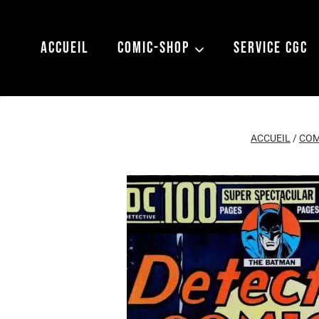
Aller
au
ACCUEIL
COMIC-SHOP
SERVICE CGC
contenu
ACCUEIL
/
COM