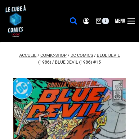
Aller
au
contenu
MENU
0
ACCUEIL
/
COMIC-SHOP
/
DC COMICS
/
BLUE DEVIL
(1986)
/
BLUE DEVIL (1986) #15