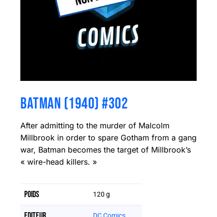
BATMAN (1940) #302
After admitting to the murder of Malcolm
Millbrook in order to spare Gotham from a gang
war, Batman becomes the target of Millbrook’s
« wire-head killers. »
Poids
120 g
Editeur
DC Comics