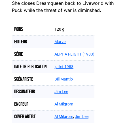
She closes Dreamqueen back to Liveworld with
Puck while the threat of war is diminshed.
Poids
120 g
Editeur
Marvel
Série
ALPHA FLIGHT (1983)
Date de publication
juillet 1988
Scénariste
Bill Mantlo
Dessinateur
Jim Lee
Encreur
Al Milgrom
Cover artist
Al Milgrom
,
Jim Lee