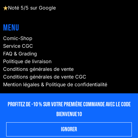
Noté 5/5 sur Google
Menu
Comic-Shop
Service CGC
FAQ & Grading
Politique de livraison
Conditions générales de vente
Conditions générales de vente CGC
Mention légales & Politique de confidentialité
NOUS SUIVRE
Profitez de -10 % sur votre première commande avec le code
BIENVENUE10
Ignorer
© 2025 lecubeacomics – Propulsé par
ProGweb