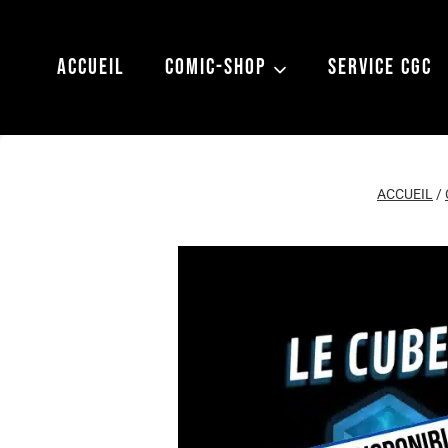
Aller
au
ACCUEIL
COMIC-SHOP
SERVICE CGC
contenu
ACCUEIL
/