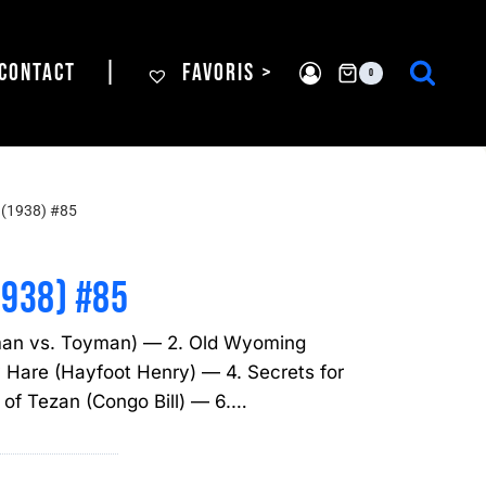
CONTACT
|
FAVORIS >
0
(1938) #85
1938) #85
man vs. Toyman) — 2. Old Wyoming
y Hare (Hayfoot Henry) — 4. Secrets for
 of Tezan (Congo Bill) — 6.…