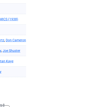
MICS (1938)
rtz
,
Don Cameron
y
,
Joe Shuster
tan Kaye
y
isé