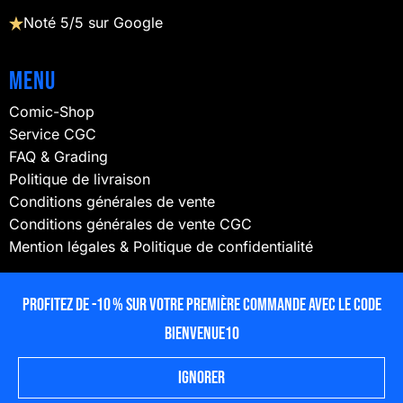
Noté 5/5 sur Google
Menu
Comic-Shop
Service CGC
FAQ & Grading
Politique de livraison
Conditions générales de vente
Conditions générales de vente CGC
Mention légales & Politique de confidentialité
NOUS SUIVRE
Profitez de -10 % sur votre première commande avec le code
BIENVENUE10
Ignorer
© 2025 lecubeacomics – Propulsé par
ProGweb