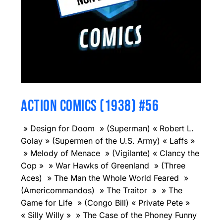
ACTION COMICS (1938) #56
» Design for Doom » (Superman) « Robert L.
Golay » (Supermen of the U.S. Army) « Laffs »
» Melody of Menace » (Vigilante) « Clancy the
Cop » » War Hawks of Greenland » (Three
Aces) » The Man the Whole World Feared »
(Americommandos) » The Traitor » » The
Game for Life » (Congo Bill) « Private Pete »
« Silly Willy » » The Case of the Phoney Funny