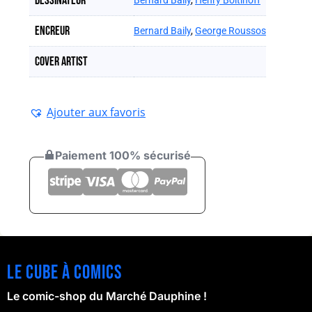
Dessinateur
Bernard Baily
,
Henry Boltinoff
Encreur
Bernard Baily
,
George Roussos
Cover artist
Ajouter aux favoris
Paiement 100% sécurisé
Le cube à comics
Le comic-shop du Marché Dauphine !