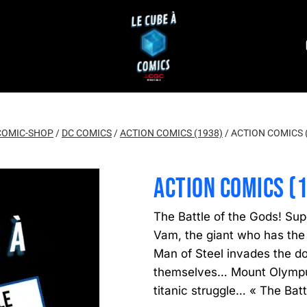
COMIC-SHOP
/
DC COMICS
/
ACTION COMICS (1938)
/
ACTION COMICS 
ACTION COMICS (
The Battle of the Gods! Su
Vam, the giant who has the
Man of Steel invades the d
themselves… Mount Olympus
titanic struggle… « The Bat