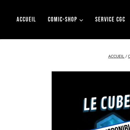
Aller
au
ACCUEIL
COMIC-SHOP
SERVICE CGC
contenu
ACCUEIL
/