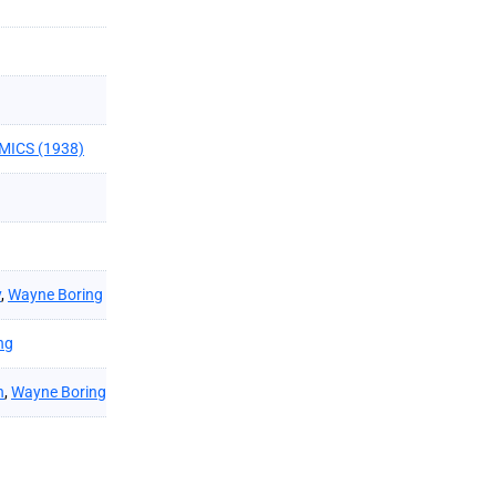
MICS (1938)
y
,
Wayne Boring
ng
n
,
Wayne Boring