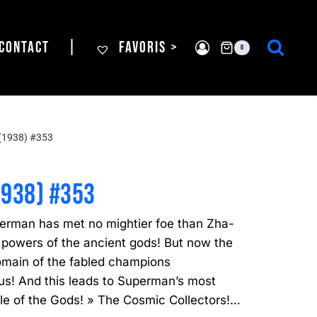
CONTACT
|
FAVORIS >
0
(1938) #353
1938) #353
perman has met no mightier foe than Zha-
 powers of the ancient gods! But now the
omain of the fabled champions
! And this leads to Superman’s most
tle of the Gods! » The Cosmic Collectors!…