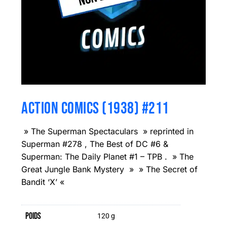
ACTION COMICS (1938) #211
» The Superman Spectaculars » reprinted in
Superman #278 , The Best of DC #6 &
Superman: The Daily Planet #1 – TPB . » The
Great Jungle Bank Mystery » » The Secret of
Bandit ‘X’ «
Poids
120 g