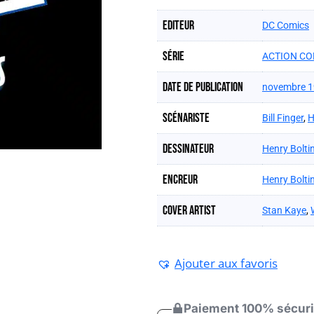
Editeur
DC Comics
Série
ACTION CO
Date de publication
novembre 
Scénariste
Bill Finger
,
H
Dessinateur
Henry Bolti
Encreur
Henry Bolti
Cover artist
Stan Kaye
,
Ajouter aux favoris
Paiement 100% sécur