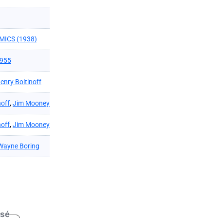
MICS (1938)
1955
enry Boltinoff
noff
,
Jim Mooney
noff
,
Jim Mooney
Wayne Boring
isé