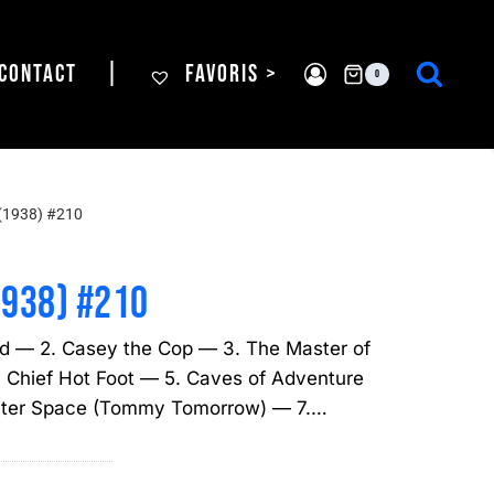
CONTACT
|
FAVORIS >
0
(1938) #210
1938) #210
 — 2. Casey the Cop — 3. The Master of
. Chief Hot Foot — 5. Caves of Adventure
uter Space (Tommy Tomorrow) — 7.…