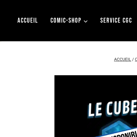
Aller
au
ACCUEIL
COMIC-SHOP
SERVICE CGC
contenu
ACCUEIL
/