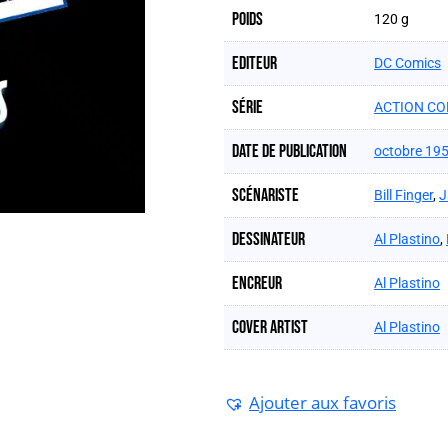
Poids
120 g
Editeur
DC Comics
Série
ACTION CO
Date de publication
octobre 19
Scénariste
Bill Finger
,
J
Dessinateur
Al Plastino
,
Encreur
Al Plastino
Cover artist
Al Plastino
Ajouter aux favoris