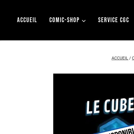
Aller
au
ACCUEIL
COMIC-SHOP
SERVICE CGC
contenu
ACCUEIL
/