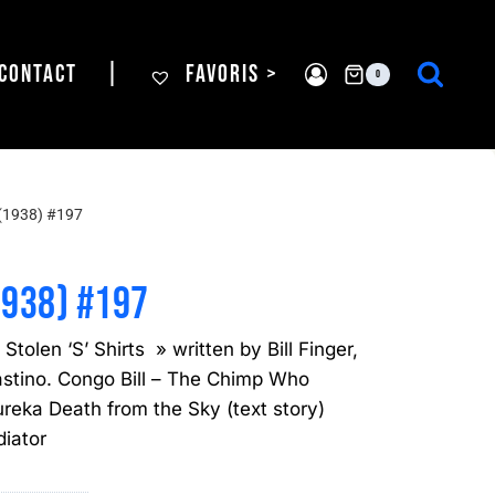
CONTACT
|
FAVORIS >
0
(1938) #197
1938) #197
tolen ‘S’ Shirts » written by Bill Finger,
astino. Congo Bill – The Chimp Who
reka Death from the Sky (text story)
diator