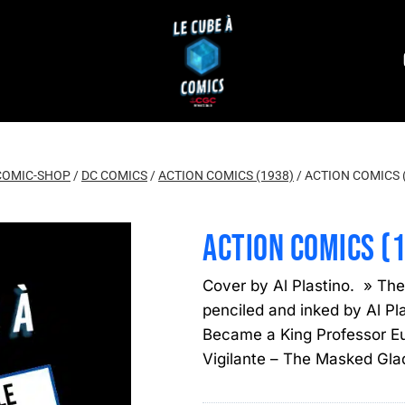
COMIC-SHOP
/
DC COMICS
/
ACTION COMICS (1938)
/
ACTION COMICS 
ACTION COMICS (
Cover by Al Plastino. » The S
penciled and inked by Al Pl
Became a King Professor Eu
Vigilante – The Masked Gla