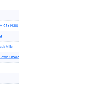
MICS (1938)
54
ack Miller
Edwin Smalle