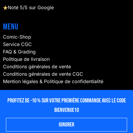
Noté 5/5 sur Google
Menu
Comic-Shop
Service CGC
FAQ & Grading
Politique de livraison
Conditions générales de vente
Conditions générales de vente CGC
Mention légales & Politique de confidentialité
NOUS SUIVRE
Profitez de -10 % sur votre première commande avec le code
BIENVENUE10
Ignorer
© 2025 lecubeacomics – Propulsé par
ProGweb