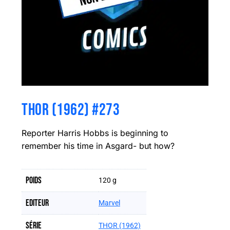
THOR (1962) #273
Reporter Harris Hobbs is beginning to
remember his time in Asgard- but how?
Poids
120 g
Editeur
Marvel
Série
THOR (1962)