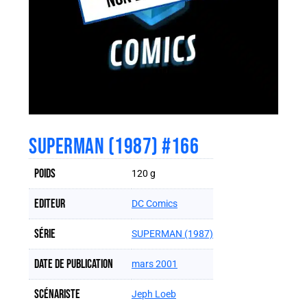
SUPERMAN (1987) #166
Poids
120 g
Editeur
DC Comics
Série
SUPERMAN (1987)
Date de publication
mars 2001
Scénariste
Jeph Loeb