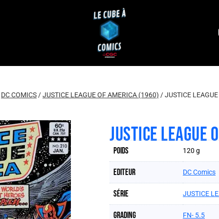
DC COMICS
/
JUSTICE LEAGUE OF AMERICA (1960)
/
JUSTICE LEAGUE
JUSTICE LEAGUE 
Poids
120 g
Editeur
DC Comics
Série
JUSTICE L
Grading
FN- 5.5