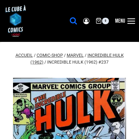
Aller
au
contenu
MENU
0
ACCUEIL
/
COMIC-SHOP
/
MARVEL
/
INCREDIBLE HULK
(1962)
/
INCREDIBLE HULK (1962) #237