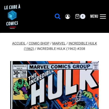
Aller
au
contenu
MENU
0
ACCUEIL
/
COMIC-SHOP
/
MARVEL
/
INCREDIBLE HULK
(1962)
/
INCREDIBLE HULK (1962) #208