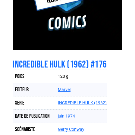
INCREDIBLE HULK (1962) #176
Poids
120 g
Editeur
Marvel
Série
INCREDIBLE HULK (1962)
Date de publication
juin 1974
Scénariste
Gerry Conway