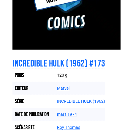
INCREDIBLE HULK (1962) #173
Poids
120 g
Editeur
Marvel
Série
INCREDIBLE HULK (1962)
Date de publication
mars 1974
Scénariste
Roy Thomas