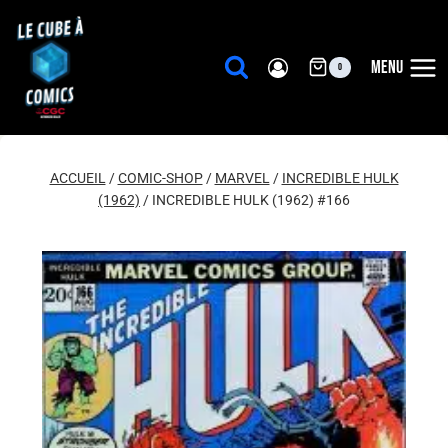
Aller
au
contenu
MENU
0
ACCUEIL
/
COMIC-SHOP
/
MARVEL
/
INCREDIBLE HULK
(1962)
/
INCREDIBLE HULK (1962) #166