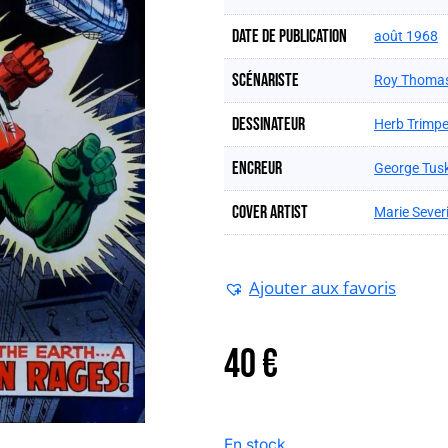
Date de publication
août 1968
Scénariste
Roy Thoma
Dessinateur
Herb Trimp
Encreur
George Tus
Cover artist
Marie Sever
Ajouter aux favoris
40
€
En stock