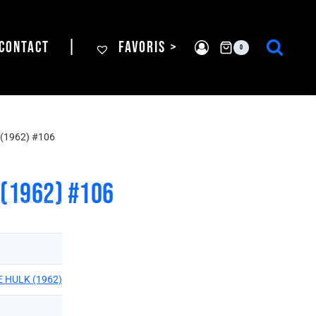
CONTACT
|
FAVORIS >
0
(1962) #106
 (1962) #106
 HULK (1962)