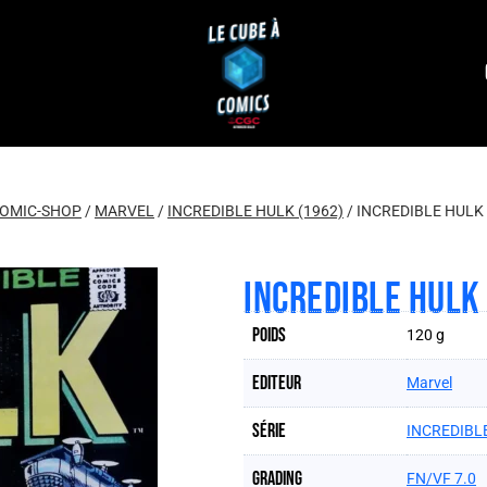
OMIC-SHOP
/
MARVEL
/
INCREDIBLE HULK (1962)
/
INCREDIBLE HULK 
INCREDIBLE HULK
Poids
120 g
Editeur
Marvel
Série
INCREDIBLE
Grading
FN/VF 7.0